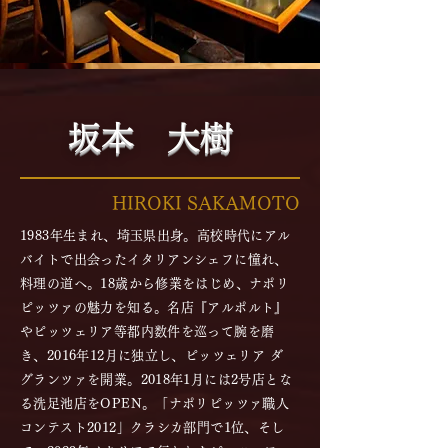
坂本 大樹
​HIROKI SAKAMOTO
1983年生まれ、埼玉県出身。高校時代にアル
バイトで出会ったイタリアンシェフに憧れ、
料理の道へ。18歳から修業をはじめ、ナポリ
ピッツァの魅力を知る。名店『アルポルト』
やピッツェリア等都内数件を巡って腕を磨
き、2016年12月に独立し、ピッツェリア ダ
グランツァを開業。2018年1月には2号店とな
る洗足池店をOPEN。「ナポリピッツァ職人
コンテスト2012」クラシカ部門で1位、そし