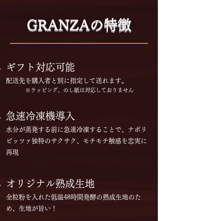
GRANZAの特徴
ギフト対応可能
配送先を購入者と別に指定して送れます。
※ラッピング、のし紙は対応しておりません
急速冷凍機導入
水分が蒸発する前に急速冷凍することで、ナポリ
ピッツァ独特のサクサク、モチモチ触感を忠実に
再現
オリジナル熟成生地
全粒粉を入れた低温48時間発酵の
熟成生地のた
め、生地が旨い！