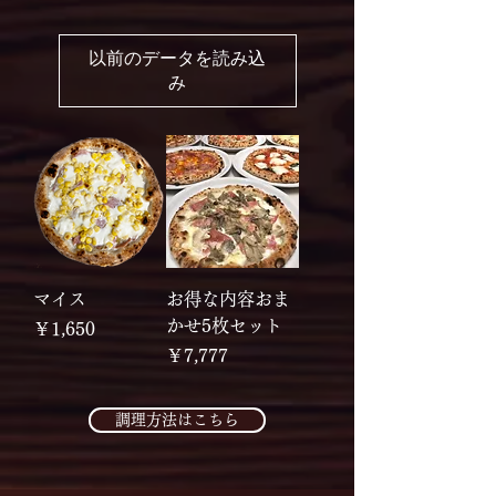
以前のデータを読み込
み
マイス
お得な内容おま
かせ5枚セット
価格
￥1,650
価格
￥7,777
調理方法はこちら